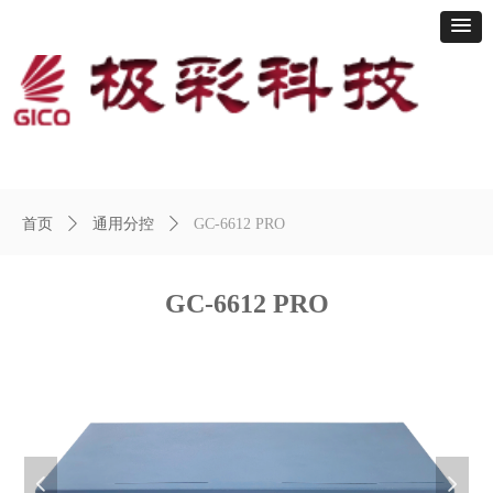
主页
公司简介
产 品
下载中心
技 术
案例展示
联系
首页
ꄲ
通用分控
ꄲ
GC-6612 PRO
GC-6612 PRO
넳
넲