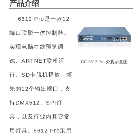
产品介绍
6612 Pro
是一款
12
端口联脱一体控制器。
实现电脑在线预览调
试、
ARTNET联机运
GC-6612 Pro
外观示意图
行
、
SD
卡脱机播放。领
先的
12
个输出端口，支
持
DMX512、SPI
灯
具，以及行业内其它常
用灯具。
6612 Pro
采用